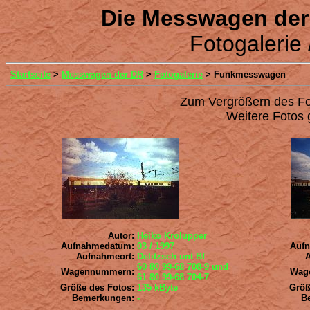
Die Messwagen der
Fotogaleri
Startseite
>
Messwagen der DR
>
Fotogalerie
> Funkmesswagen
Zum Vergrößern des Foto
Weitere Fotos 
Autor:
Heiko Krolupper
Aufnahmedatum:
03 / 1997
Auf
Aufnahmeort:
Delitzsch unt Bf
60 80 99-68 708-9 und
Wagennummern:
Wag
61 80 99-68 704-7
Größe des Fotos:
135 kByte
Größ
Bemerkungen:
-
B