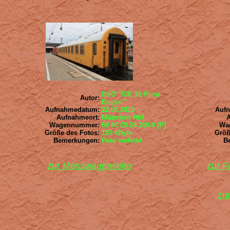
DSO "ICE 91 Prinz
Autor:
Eugen"
Aufnahmedatum:
22.06.2010
Auf
Aufnahmeort:
München Hbf
Wagennummer:
60 80 09-24 200-9 [P]
Wa
Größe des Fotos:
199 kByte
Größ
Bemerkungen:
Foto verlinkt
B
zur Messwagenseite
zur 
zur