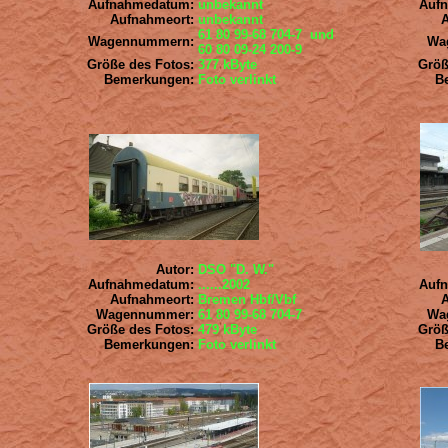
Aufnahmedatum:
unbekannt
Auf
Aufnahmeort:
unbekannt
61 80 99-68 704-7
und
Wagennummern:
Wa
60 80 09-24 200-9
Größe des Fotos:
377 kByte
Größ
Bemerkungen:
Foto verlinkt
B
Autor:
DSO "D. W."
Aufnahmedatum:
......2002
Auf
Aufnahmeort:
Bremen Hbf/Vbf
Wagennummer:
61 80 99-68 704-7
Wa
Größe des Fotos:
479 kByte
Größ
Bemerkungen:
Foto verlinkt
B