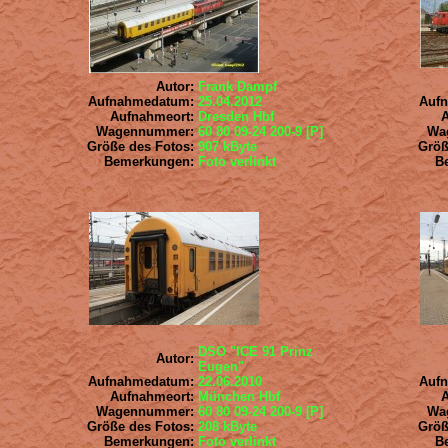
Autor:
Frank Dampf
Aufnahmedatum:
25.04.2012
Auf
Aufnahmeort:
Dresden Hbf
Wagennummer:
60 80 09-24 200-9 [P]
Wa
Größe des Fotos:
907 kByte
Größ
Bemerkungen:
Foto verlinkt
B
DSO "ICE 91 Prinz
Autor:
Eugen"
Aufnahmedatum:
22.06.2010
Auf
Aufnahmeort:
München Hbf
Wagennummer:
60 80 09-24 200-9 [P]
Wa
Größe des Fotos:
208 kByte
Größ
Bemerkungen:
Foto verlinkt
B