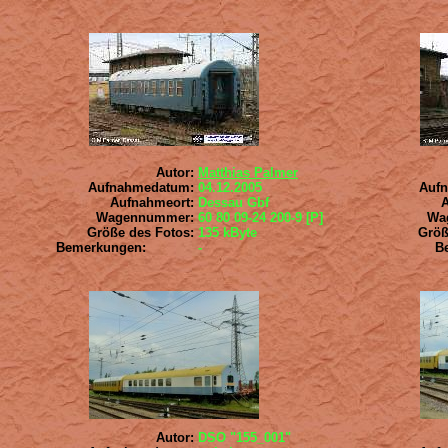
Autor:
Matthias Palmer
Aufnahmedatum:
04.12.2005
Auf
Aufnahmeort:
Dessau Gbf
Wagennummer:
60 80 09-24 200-9 [P]
Wa
Größe des Fotos:
135 kByte
Größ
Bemerkungen:
-
B
Autor:
DSO "155_001"