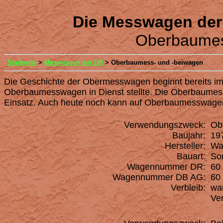
Die Messwagen der
Oberbaumes
Startseite
>
Messwagen der DR
> Oberbaumess- und -beiwagen
Die Geschichte der Obermesswagen beginnt bereits im 
Oberbaumesswagen in Dienst stellte. Die Oberbaumes
Einsatz. Auch heute noch kann auf Oberbaumesswagen 
Verwendungszweck:
Ob
Baujahr:
19
Hersteller:
Wag
Bauart:
Son
Wagennummer DR:
60 
Wagennummer DB AG:
60 
Verbleib:
war
Ver