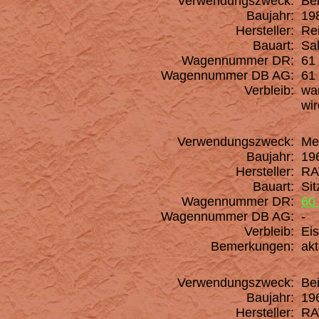
Verwendungszweck:
Be
Baujahr:
19
Hersteller:
Rei
Bauart:
Sal
Wagennummer DR:
61 
Wagennummer DB AG:
61 
Verbleib:
war
wir
Verwendungszweck:
Mes
Baujahr:
196
Hersteller:
RAW
Bauart:
Sit
Wagennummer DR:
60
Wagennummer DB AG:
-
Verbleib:
Eis
Bemerkungen:
akt
Verwendungszweck:
Be
Baujahr:
196
Hersteller:
RAW