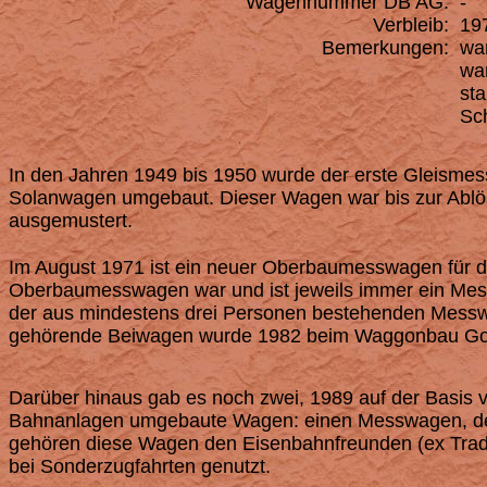
Wagennummer DB AG:
-
Verbleib:
197
Bemerkungen:
war
war
sta
Sch
In den Jahren 1949 bis 1950 wurde der erste Gleism
Solanwagen umgebaut. Dieser Wagen war bis zur Abl
ausgemustert.
Im August 1971 ist ein neuer Oberbaumesswagen für di
Oberbaumesswagen war und ist jeweils immer ein Mes
der aus mindestens drei Personen bestehenden Mes
gehörende Beiwagen wurde 1982 beim Waggonbau Gotha
Darüber hinaus gab es noch zwei, 1989 auf der Basis 
Bahnanlagen umgebaute Wagen: einen Messwagen, des
gehören diese Wagen den Eisenbahnfreunden (ex Traditi
bei Sonderzugfahrten genutzt.