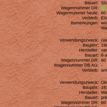
Bauart:
Si
Wagennummer DR:
60
Wagennummer heute:
60 
Verbleib:
Eis
Bemerkungen:
wur
Wag
Verwendungszweck:
Gl
Baujahr:
190
Hersteller:
van
Bauart:
6-a
Wagennummer DR:
60 
Wagennummer DB AG:
-
Verbleib:
am 
Verwendungszweck:
Ob
Baujahr:
19
Hersteller:
Wag
Bauart:
pre
Wagennummer DR:
60 